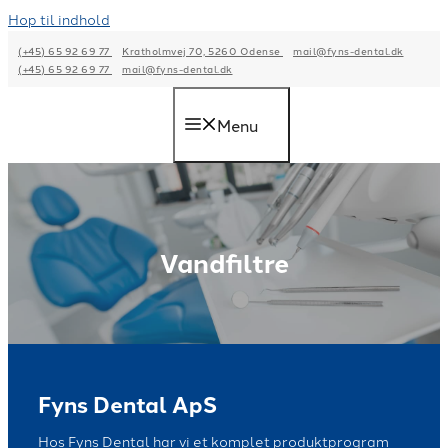
Hop til indhold
(+45) 65 92 69 77
Kratholmvej 70, 5260 Odense
mail@fyns-dental.dk
(+45) 65 92 69 77
mail@fyns-dental.dk
Menu
Vandfiltre
Fyns Dental ApS
Hos Fyns Dental har vi et komplet produktprogram