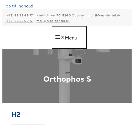
Hop til indhold
(+45) 65 92 69 77
Kratholmvej 70, 5260 Odense
mail@fyns-dental.dk
(+45) 65 92 69 77
mail@fyns-dental.dk
Menu
Orthophos S
H2