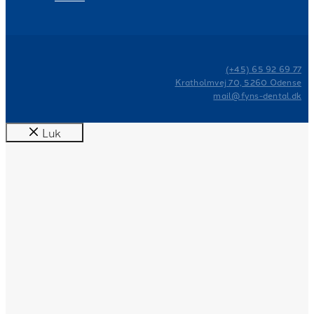
(+45) 65 92 69 77
Kratholmvej 70, 5260 Odense
mail@fyns-dental.dk
Luk