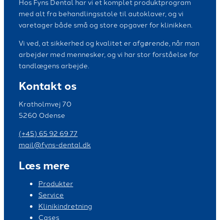
Hos Fyns Dental har vi et komplet produktprogram
med alt fra behandlingsstole til autoklaver, og vi
varetager både små og store opgaver for klinikken.
Vi ved, at sikkerhed og kvalitet er afgørende, når man
arbejder med mennesker, og vi har stor forståelse for
tandlægens arbejde.
Kontakt os
Kratholmvej 70
5260 Odense
(+45) 65 92 69 77
mail@fyns-dental.dk
Læs mere
Produkter
Service
Klinikindretning
Cases