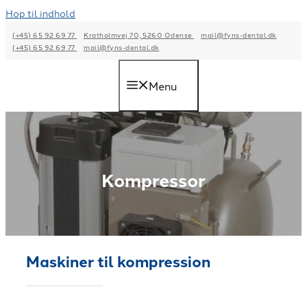
Hop til indhold
(+45) 65 92 69 77
Kratholmvej 70, 5260 Odense
mail@fyns-dental.dk
(+45) 65 92 69 77
mail@fyns-dental.dk
Menu
Kompressor
Maskiner til kompression