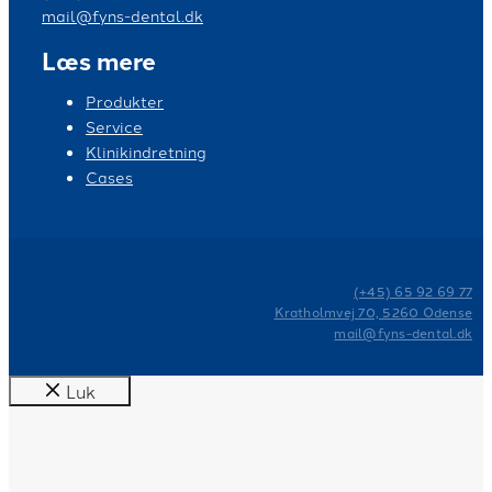
mail@fyns-dental.dk
Læs mere
Produkter
Service
Klinikindretning
Cases
(+45) 65 92 69 77
Kratholmvej 70, 5260 Odense
mail@fyns-dental.dk
Luk