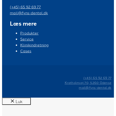
(+45) 65 92 69 77
mail@fyns-dental.dk
Læs mere
Produkter
Service
Klinikindretning
Cases
(+45) 65 92 69 77
Kratholmvej 70, 5260 Odense
mail@fyns-dental.dk
Luk