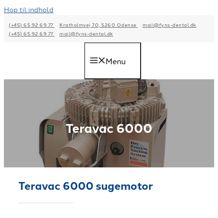
Hop til indhold
(+45) 65 92 69 77
Kratholmvej 70, 5260 Odense
mail@fyns-dental.dk
(+45) 65 92 69 77
mail@fyns-dental.dk
Menu
Teravac 6000
Teravac 6000 sugemotor