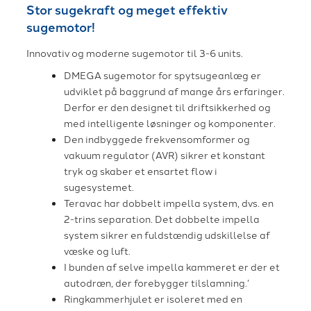
Stor sugekraft og meget effektiv
sugemotor!
Innovativ og moderne sugemotor til 3-6 units.
DMEGA sugemotor for spytsugeanlæg er
udviklet på baggrund af mange års erfaringer.
Derfor er den designet til driftsikkerhed og
med intelligente løsninger og komponenter.
Den indbyggede frekvensomformer og
vakuum regulator (AVR) sikrer et konstant
tryk og skaber et ensartet flow i
sugesystemet.
Teravac har dobbelt impella system, dvs. en
2-trins separation. Det dobbelte impella
system sikrer en fuldstændig udskillelse af
væske og luft.
I bunden af selve impella kammeret er der et
autodræn, der forebygger tilslamning.’
Ringkammerhjulet er isoleret med en